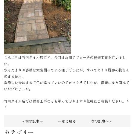
こんにちは竹内タイル店です、今回はお庭アプローチの補修工事を行いまし
た。
水もたまりお客様は大変困っている様子でしたが、すべてめくり既存の物をそ
のまま使用。
洗浄した後はまるで色が違っていたのでビックリでしたが、綺麗になり喜んで
いただけました。
竹内タイル店では補修工事なども承っておりますお気軽にご相談ください。＾
＾
« 前の記事へ
一覧に戻る
次の記事へ »
カテゴリー